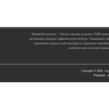
Новый Казахстан - – Казахстанское деловое СМИ, орие
мотивации граждан к финансовой свободе. Уникальное ме
экономики, бизнеса, обучающий и социально-значимы
политических и общественны
Copyright © 2026 .
htt
Редакция -
a