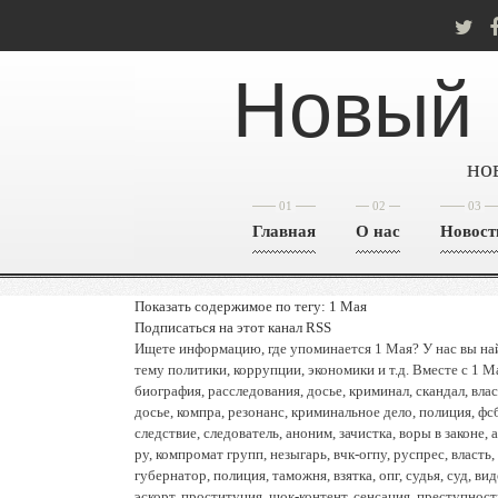
Новый 
но
01
02
03
Главная
О нас
Новост
Показать содержимое по тегу: 1 Мая
Подписаться на этот канал RSS
Ищете информацию, где упоминается 1 Мая? У нас вы на
тему политики, коррупции, экономики и т.д. Вместе с 1 М
биография, расследования, досье, криминал, скандал, вла
досье, компра, резонанс, криминальное дело, полиция, фс
следствие, следователь, аноним, зачистка, воры в законе, 
ру, компромат групп, незыгарь, вчк-огпу, руспрес, власть,
губернатор, полиция, таможня, взятка, опг, судья, суд, в
эскорт, проституция, шок-контент, сенсация, преступность,